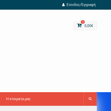
Είσοδος/Εγγραφή
0
0,00
€
Η εταιρεία μας