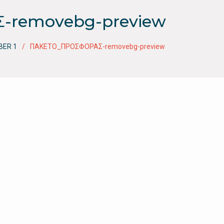
-removebg-preview
BER 1
ΠΑΚΕΤΟ_ΠΡΟΣΦΟΡΑΣ-removebg-preview