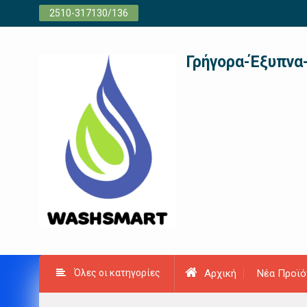
Προχωρήστε
2510-317130/136
στο
περιεχόμενο
Γρήγορα-Έξυπνα
Όλες οι κατηγορίες
Αρχική
Νέα Προϊό