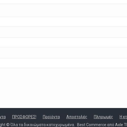
ντα
ΠΡΟΣΦΟΡΕΣ!
Προϊόντα
Αποστολές
Πληρωμές
Η ε
ight © Όλα τα δικαιώματα κατοχυρωμένα.
Best Commerce από
Axle 