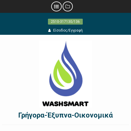
Προχωρήστε
2510-317130/136
στο
περιεχόμενο
Είσοδος/Εγγραφή
Γρήγορα-Έξυπνα-Οικονομικά