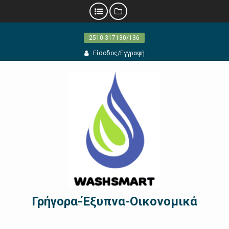
Προχωρήστε
2510-317130/136
στο
περιεχόμενο
Είσοδος/Εγγραφή
Γρήγορα-Έξυπνα-Οικονομικά