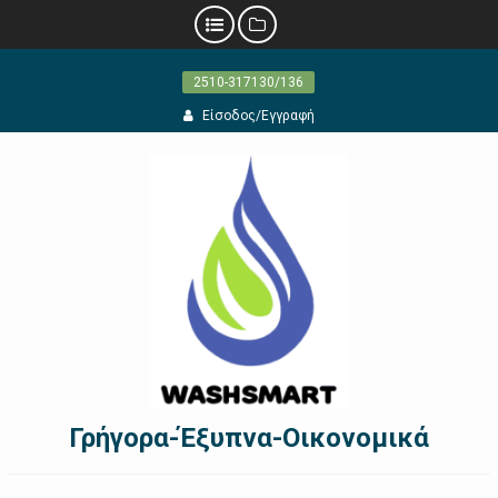
Προχωρήστε
2510-317130/136
στο
περιεχόμενο
Είσοδος/Εγγραφή
Γρήγορα-Έξυπνα-Οικονομικά