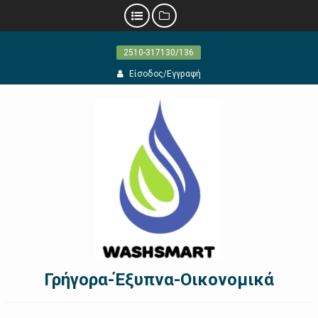
Προχωρήστε
2510-317130/136
στο
περιεχόμενο
Είσοδος/Εγγραφή
Γρήγορα-Έξυπνα-Οικονομικά