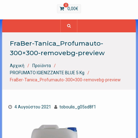
0
0,00
€
FraBer-Tanica_Profumauto-
300×300-removebg-preview
Αρχική
Προϊόντα
PROFUMATO IGIENIZZANTE BLUE 5 Kg
FraBer-Tanica_Profumauto-300×300-removebg-preview
4 Αυγούστου 2021
toboulis_g05sd8f1