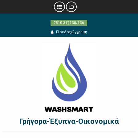
Προχωρήστε
2510-317130/136
στο
περιεχόμενο
Είσοδος/Εγγραφή
Γρήγορα-Έξυπνα-Οικονομικά