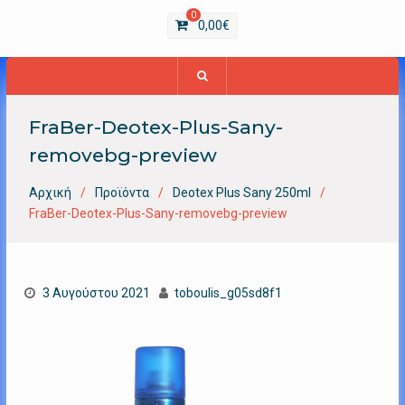
0
0,00
€
FraBer-Deotex-Plus-Sany-
removebg-preview
Αρχική
Προϊόντα
Deotex Plus Sany 250ml
FraBer-Deotex-Plus-Sany-removebg-preview
3 Αυγούστου 2021
toboulis_g05sd8f1