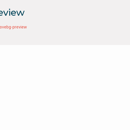
eview
ovebg-preview