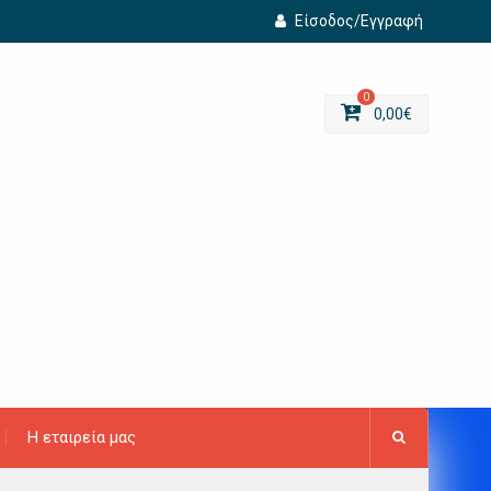
Είσοδος/Εγγραφή
0
0,00
€
Η εταιρεία μας