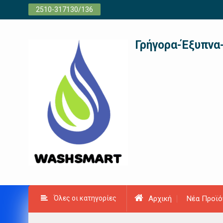
Προχωρήστε
2510-317130/136
στο
περιεχόμενο
Γρήγορα-Έξυπνα
Όλες οι κατηγορίες
Αρχική
Νέα Προϊό