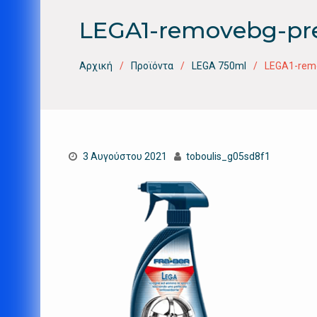
LEGA1-removebg-pr
Αρχική
Προϊόντα
LEGA 750ml
LEGA1-rem
3 Αυγούστου 2021
toboulis_g05sd8f1