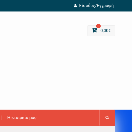
Είσοδος/Εγγραφή
0
0,00
€
Η εταιρεία μας