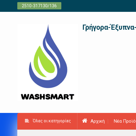
Προχωρήστε
2510-317130/136
στο
περιεχόμενο
Γρήγορα-Έξυπνα
Όλες οι κατηγορίες
Αρχική
Νέα Προϊό