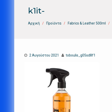
k1it-
Αρχική
Προϊόντα
Fabrics & Leather 500ml
2 Αυγούστου 2021
toboulis_g05sd8f1