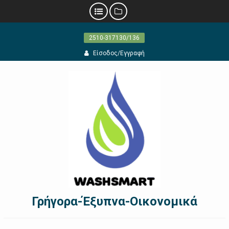
Προχωρήστε
2510-317130/136
στο
περιεχόμενο
Είσοδος/Εγγραφή
Γρήγορα-Έξυπνα-Οικονομικά