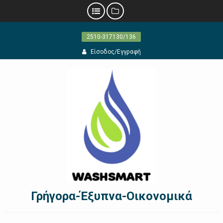
Προχωρήστε
2510-317130/136
στο
περιεχόμενο
Είσοδος/Εγγραφή
Γρήγορα-Έξυπνα-Οικονομικά