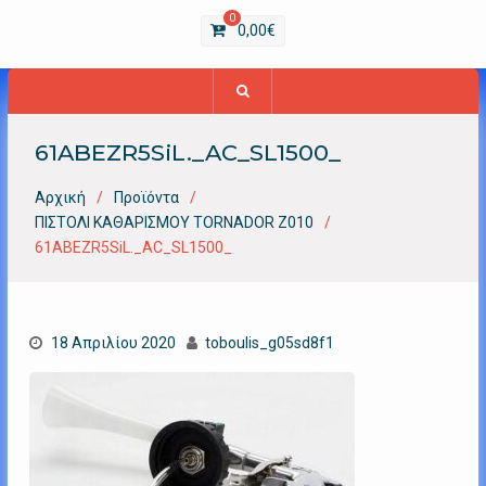
0
0,00
€
61ABEZR5SiL._AC_SL1500_
Αρχική
Προϊόντα
ΠΙΣΤΟΛΙ ΚΑΘΑΡΙΣΜΟΥ TORNADOR Ζ010
61ABEZR5SiL._AC_SL1500_
18 Απριλίου 2020
toboulis_g05sd8f1