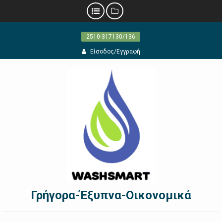
Προχωρήστε
2510-317130/136
στο
περιεχόμενο
Είσοδος/Εγγραφή
Γρήγορα-Έξυπνα-Οικονομικά