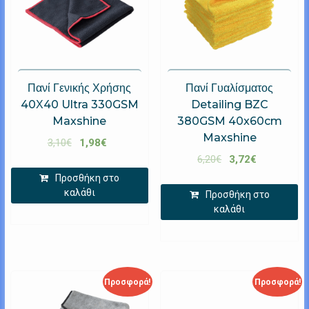
Πανί Γενικής Χρήσης
Πανί Γυαλίσματος
40Χ40 Ultra 330GSM
Detailing BZC
Maxshine
380GSM 40x60cm
Maxshine
3,10
€
1,98
€
6,20
€
3,72
€
Προσθήκη στο
καλάθι
Προσθήκη στο
καλάθι
Προσφορά!
Προσφορά!