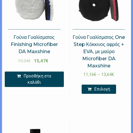
Γούνα Γυαλίσματος
Γούνα Γυαλίσματος One
Finishing Microfiber
Step Κόκκινος αφρός +
DA Maxshine
EVA, με μαύρο
Microfiber DA
19,34
€
15,47
€
Maxshine
11,16
€
–
13,64
€
Προσθήκη στο
καλάθι
Επιλογή