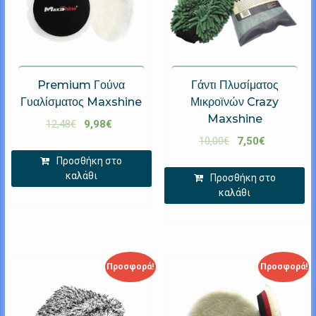
Premium Γούνα
Γάντι Πλυσίματος
Γυαλίσματος Maxshine
Μικροϊνών Crazy
Maxshine
12,48
€
9,98
€
10,00
€
7,50
€
Προσθήκη στο
καλάθι
Προσθήκη στο
καλάθι
Προσφορά!
Προσφορά!