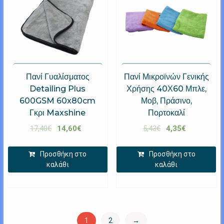
Πανί Γυαλίσματος
Πανί Μικροϊνών Γενικής
Detailing Plus
Χρήσης 40Χ60 Μπλε,
600GSM 60x80cm
Μοβ, Πράσινο,
Γκρι Maxshine
Πορτοκαλί
17,40
€
14,60
€
5,43
€
4,35
€
Προσθήκη στο
Προσθήκη στο
καλάθι
καλάθι
1
2
→