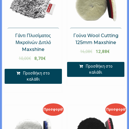
Γάντι Πλυσίματος
Γούνα Wool Cutting
Μικροϊνών Διπλό
125mm Maxshine
Maxshine
16,08
€
12,88
€
10,00
€
8,70
€
Προσθήκη στο
καλάθι
Προσθήκη στο
καλάθι
Προσφορά!
Προσφορά!