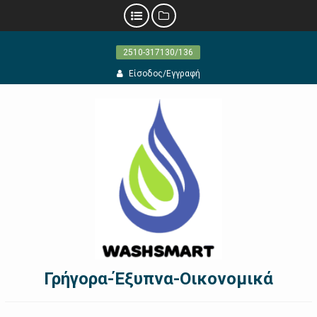
Προχωρήστε
2510-317130/136
στο
περιεχόμενο
Είσοδος/Εγγραφή
Γρήγορα-Έξυπνα-Οικονομικά