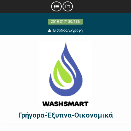
Προχωρήστε
2510-317130/136
στο
περιεχόμενο
Είσοδος/Εγγραφή
Γρήγορα-Έξυπνα-Οικονομικά