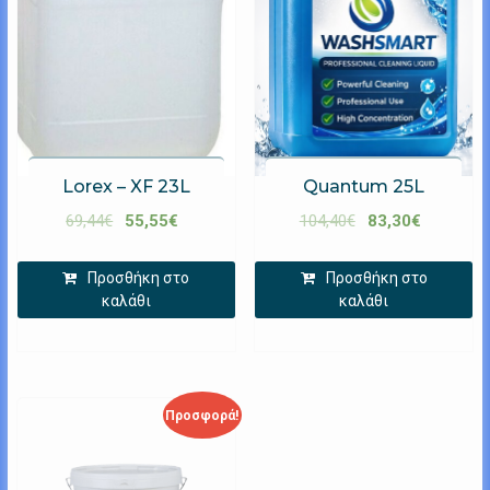
Lorex – XF 23L
Quantum 25L
69,44
€
55,55
€
104,40
€
83,30
€
Προσθήκη στο
Προσθήκη στο
καλάθι
καλάθι
Προσφορά!