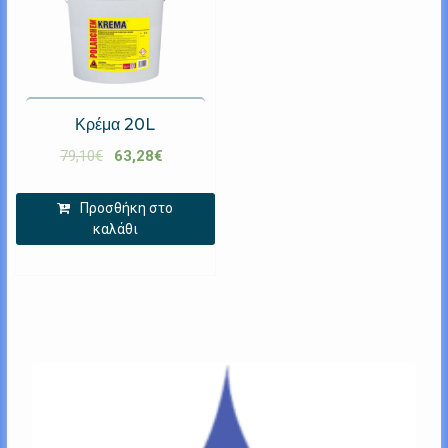
Κρέμα 20L
79,10
€
63,28
€
Προσθήκη στο
καλάθι