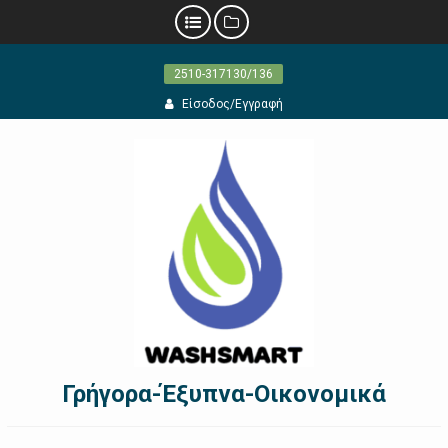
Προχωρήστε
2510-317130/136
στο
περιεχόμενο
Είσοδος/Εγγραφή
Γρήγορα-Έξυπνα-Οικονομικά