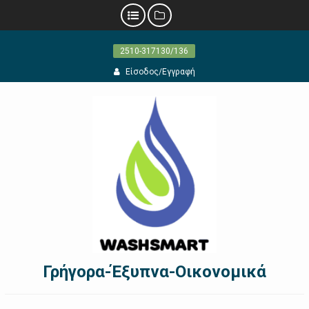
Προχωρήστε
2510-317130/136
στο
περιεχόμενο
Είσοδος/Εγγραφή
Γρήγορα-Έξυπνα-Οικονομικά