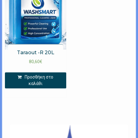
Taraout -R 20L
80,60
€
Προσθήκη στο
καλάθι