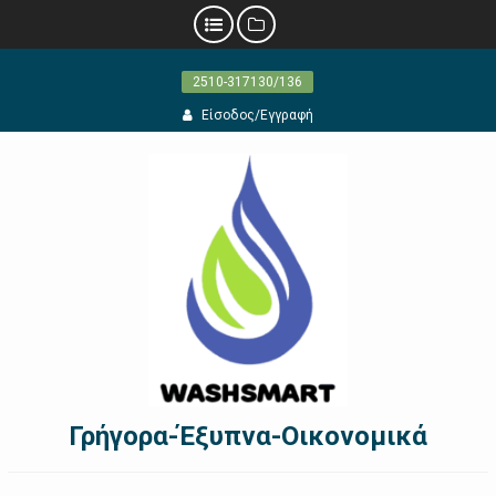
Προχωρήστε
2510-317130/136
στο
περιεχόμενο
Είσοδος/Εγγραφή
Γρήγορα-Έξυπνα-Οικονομικά