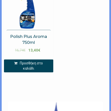
Polish Plus Aroma
750ml
16,74
€
13,40
€
Προσθήκη στο
καλάθι