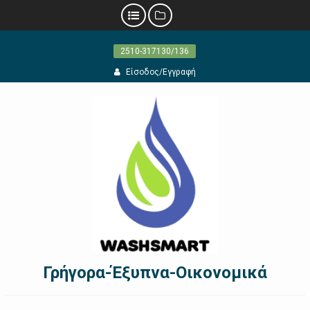
Προχωρήστε
2510-317130/136
στο
περιεχόμενο
Είσοδος/Εγγραφή
Γρήγορα-Έξυπνα-Οικονομικά