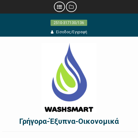
Προχωρήστε
2510-317130/136
στο
περιεχόμενο
Είσοδος/Εγγραφή
Γρήγορα-Έξυπνα-Οικονομικά