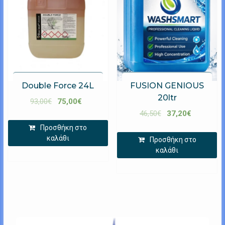
Double Force 24L
FUSION GENIOUS
20ltr
93,00
€
75,00
€
46,50
€
37,20
€
Προσθήκη στο
καλάθι
Προσθήκη στο
καλάθι