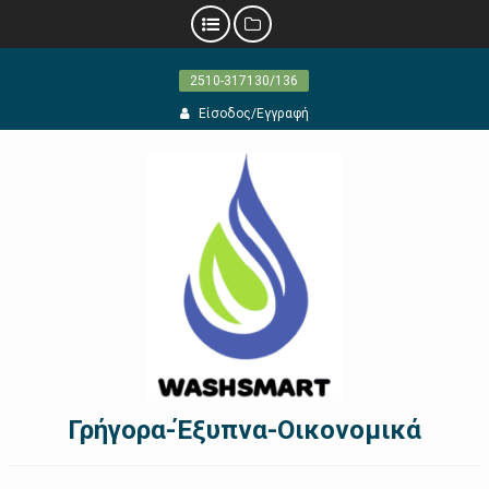
Προχωρήστε
2510-317130/136
στο
περιεχόμενο
Είσοδος/Εγγραφή
Γρήγορα-Έξυπνα-Οικονομικά