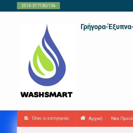
Προχωρήστε
2510-317130/136
στο
περιεχόμενο
Γρήγορα-Έξυπνα
Όλες οι κατηγορίες
Αρχική
Νέα Προϊό