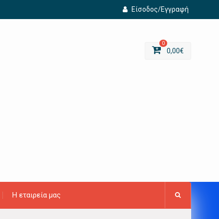
Είσοδος/Εγγραφή
0
0,00
€
Η εταιρεία μας