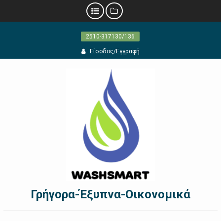
Προχωρήστε
2510-317130/136
στο
περιεχόμενο
Είσοδος/Εγγραφή
Γρήγορα-Έξυπνα-Οικονομικά