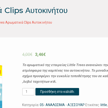
ά Clips Αυτοκινήτου
Trees Αρωματικά Clips Αυτοκινήτου
4,00
€
3,46
€
Το αρωματικό της εταιρείας Little Trees ανανεώνει τη
ατμόσφαιρα της καμπίνας του αυτοκινήτου. Το μοναδι
σχήμα προσφέρει την ευκολία τοποθέτησης του σε κα
,λεβιέ ταχυτήτων κτλ.
Little
Προσθήκη στο καλάθι
Trees
Αρωματικά
Κατηγορία:
05- ΑΝΑΛΩΣΙΜΑ - ΑΞΕΣΟΥΑΡ
Ετικέτες:
little
Clips