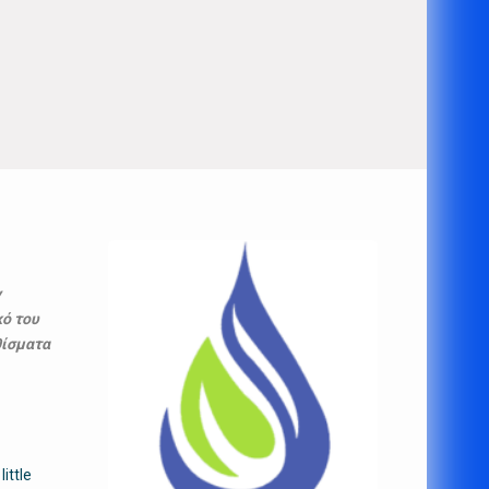
ν
κό του
θίσματα
,
little