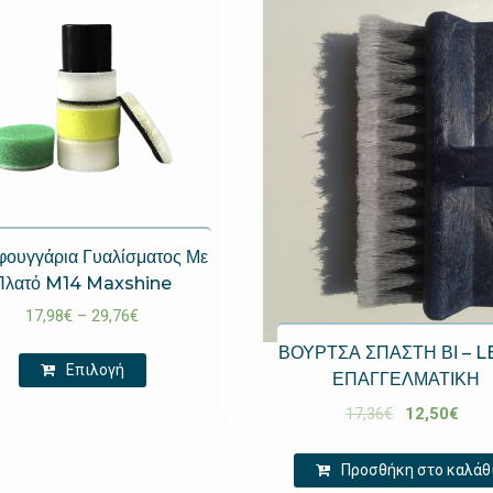
φουγγάρια Γυαλίσματος Με
Πλατό M14 Maxshine
17,98
€
–
29,76
€
ΒΟΥΡΤΣΑ ΣΠΑΣΤΗ ΒΙ – 
Επιλογή
ΕΠΑΓΓΕΛΜΑΤΙΚΗ
17,36
€
12,50
€
Προσθήκη στο καλάθ