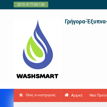
Προχωρήστε
2510-317130/136
στο
περιεχόμενο
Γρήγορα-Έξυπνα
Όλες οι κατηγορίες
Αρχική
Νέα Προϊό