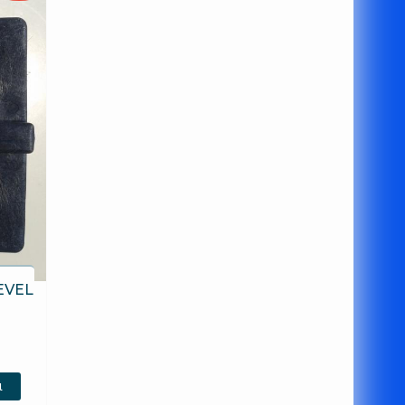
LEVEL
ι