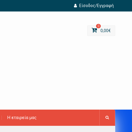
Είσοδος/Εγγραφή
0
0,00
€
Η εταιρεία μας