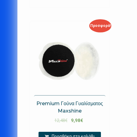
Προσφορά!
Premium Γούνα Γυαλίσματος
Maxshine
12,48
€
9,98
€
Προσθήκη στο καλάθι